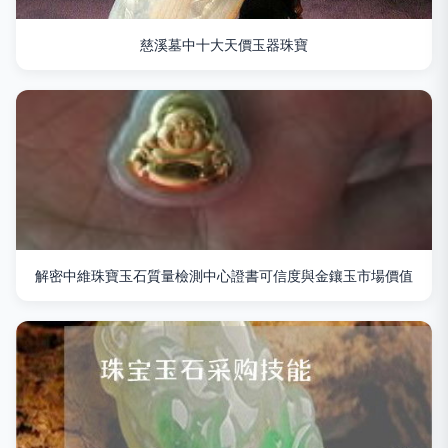
慈溪墓中十大天價玉器珠寶
解密中維珠寶玉石質量檢測中心證書可信度與金鑲玉市場價值