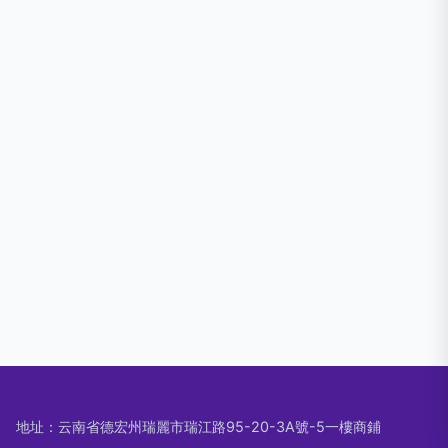
地址：云南省德宏州瑞麗市瑞江路95-20-3A號-5一樓商鋪