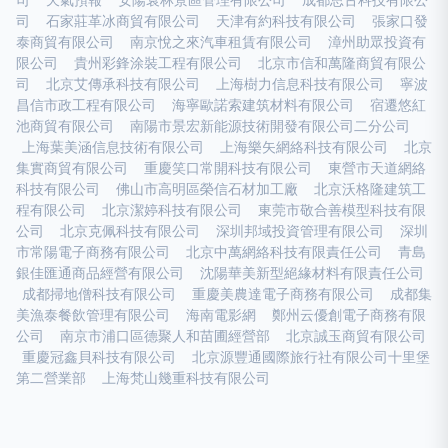
司
天氣預報
安陽袁林景區管理有限公司
成都思古科技有限公
司
石家莊革冰商貿有限公司
天津有約科技有限公司
張家口發
泰商貿有限公司
南京悅之來汽車租賃有限公司
漳州助眾投資有
限公司
貴州彩鋒涂裝工程有限公司
北京市信和萬隆商貿有限公
司
北京艾傳承科技有限公司
上海樹力信息科技有限公司
寧波
昌信市政工程有限公司
海寧歐諾索建筑材料有限公司
宿遷悠紅
池商貿有限公司
南陽市景宏新能源技術開發有限公司二分公司
上海葉美涵信息技術有限公司
上海樂矢網絡科技有限公司
北京
集實商貿有限公司
重慶笑口常開科技有限公司
東營市天道網絡
科技有限公司
佛山市高明區榮信石材加工廠
北京沃格隆建筑工
程有限公司
北京潔婷科技有限公司
東莞市敬合善模型科技有限
公司
北京克佩科技有限公司
深圳邦域投資管理有限公司
深圳
市常陽電子商務有限公司
北京中萬網絡科技有限責任公司
青島
銀佳匯通商品經營有限公司
沈陽華美新型絕緣材料有限責任公司
成都掃地僧科技有限公司
重慶美農達電子商務有限公司
成都集
美漁泰餐飲管理有限公司
海南電影網
鄭州云優創電子商務有限
公司
南京市浦口區德聚人和苗圃經營部
北京誠玉商貿有限公司
重慶冠鑫貝科技有限公司
北京源豐通國際旅行社有限公司十里堡
第二營業部
上海梵山幾重科技有限公司