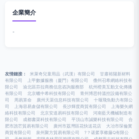
企業簡介
-
友情鏈接：
米萊奇兒童用品（武漢）有限公司
甘肅裕陽新材料
有限公司
上甲數據服務（廈門）有限公司
儋州召希網絡科技有
限公司
渝北區芬拉商務信息咨詢服務部
杭州橙美互動文化傳播
有限公司
北京蠟中希科技有限公司
青州博思特溫控設備有限公
司
周易算命
廣州天渠信息科技有限公司
十堰飛魚動力有限公
司
上海容易倉儲有限公司
長沙輝度商貿有限公司
上海樂矢網
絡科技有限公司
北京安道易科技有限公司
河南藍天機械制造有
限公司
成都書渠科技有限公司
平頂山市誠樂科技有限公司
合
肥市譙芒貿易有限公司
廣州市荔灣區花快送花店
大冶市琛倫實
商貿有限公司
泉州聚方貿易有限公司
?？谌綮享樕藤Q有限公